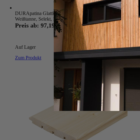
DURApatina Glattkantbretter
Weißtanne, Selekt, Kristallgrau
Preis ab:
97,19 €
40,82 €
Auf Lager
Zum Produkt