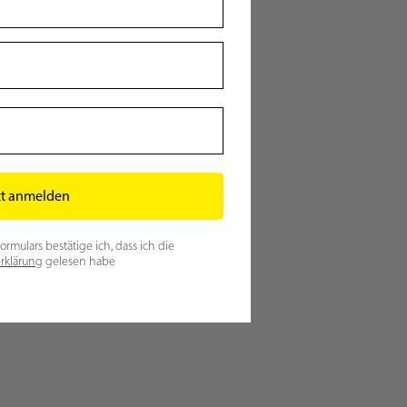
zt anmelden
mulars bestätige ich, dass ich die
rklärung
gelesen habe