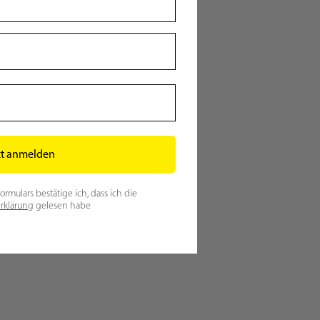
zt anmelden
mulars bestätige ich, dass ich die
rklärung
gelesen habe