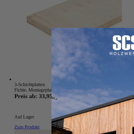
3-Schichtplatten
Fichte, Montageplatten, B/C
Preis ab:
33,95 €
127,31 €
Auf Lager
Zum Produkt