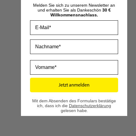
Melden Sie sich zu unserem Newsletter an
und erhalten Sie als Dankeschön
30 €
Willkommensnachlass.
Email
Nachname
Vorname
Kaminfeuer Jumbo-Anzünder
-
Preis:
2,07 €
10,35 €
Jetzt anmelden
Mit dem Absenden des Formulars bestätige
Auf Lager
ich, dass ich die
Datenschutzerklärung
gelesen habe
.
Zum Produkt
2
Artikel
Anzeigen