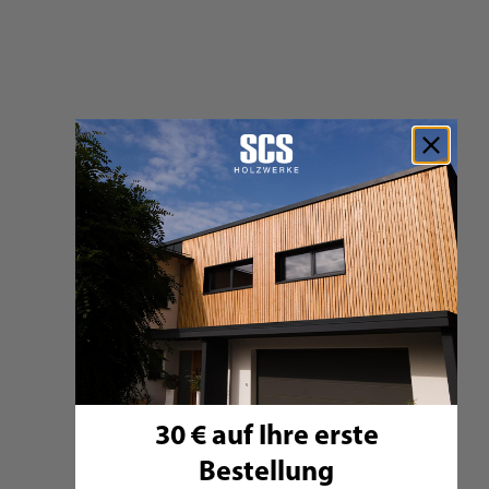
SCS BIO Holzbriketts
-
Preis:
0,39 €
389,00 €
Auf Lager
Zum Produkt
30 € auf Ihre erste
Bestellung