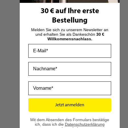
als Holzwirtschaft, die politischen Entscheidungsträger und jeder
30 € auf Ihre erste
Einzelne von uns gemeinsam dazu beitragen können.
Bestellung
Melden Sie sich zu unserem Newsletter an
ZIELE VON »HOLZ RETTET KLIMA«
und erhalten Sie als Dankeschön
30 €
Willkommensnachlass.
Email
Klärung zahlreicher Missverständnisse bezüglich der
Holznutzung und Holzprodukte
nachhaltige Stärkung des Images der gesamten Branche
Nachname
Aufklärung über die
Vorteile des Rohstoffs Holz für Mensch
und Umwelt
Vorname
»HOLZ RETTET KLIMA« vereint die relevanten Lösungen der
deutschen Holzwirtschaft für gegenwärtige gesellschaftliche und
Jetzt anmelden
wirtschaftliche Herausforderungen.
Mit dem Absenden des Formulars bestätige
ich, dass ich die
Datenschutzerklärung