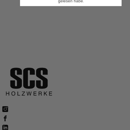
gelesen habe
.
Unsere Unterstützung für »HOLZ RETTET KLIMA« repräsentiert
einen weiteren Schritt in unserer langfristigen Verpflichtung zum
Umweltschutz und nachhaltigem Wirtschaften. Gemeinsam können
wir einen positiven Wandel für unsere Umwelt und kommende
Generationen bewirken und somit einen nachhaltigen Unterschied
gestalten.