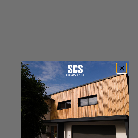
drängenden Notwendigkeit, die globale Erderwärmung zu
begrenzen.
Als verantwortungsbewusstes Unternehmen innerhalb der
Holzwirtschaft unterstützt SCS aktiv diese bedeutsame Initiative.
Unser Engagement stellt ein klares Bekenntnis zur
Mitverantwortung für eine nachhaltige Zukunft dar.
LEITTHEMA VON »HOLZ RETTET KLIMA«
Das Leitthema von »HOLZ RETTET KLIMA« konzentriert sich
auf den herausragenden Beitrag von Holz zum Schutz unseres
Klimas. Angesichts der globalen Notwendigkeit, die Erderwärmung
zu limitieren, trägt die Holzwirtschaft eine maßgebliche
Verantwortung für die Sicherstellung eines lebenswerten Umfelds.
Die Initiative »HOLZ RETTET KLIMA« erläutert dabei, wie wir