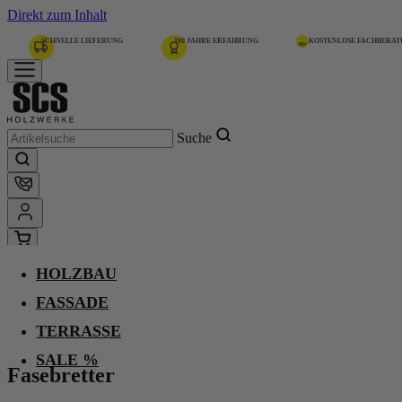
Direkt zum Inhalt
SCHNELLE LIEFERUNG
180 JAHRE ERFAHRUNG
KOSTENLOSE FACHBERA
Suche
HOLZBAU
Home
Holzbau
FASSADE
Hobelware
Fasebretter
TERRASSE
SALE %
Fasebretter
Nord. Fichte, Gkl. u/s,
unbehandelt