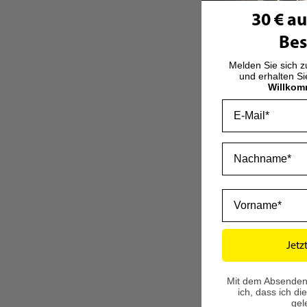
30 € au
Bes
Melden Sie sich 
und erhalten S
Willkom
Email
Nachname
Vorname
Jetz
Mit dem Absenden
ich, dass ich di
gel