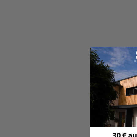
30 € au