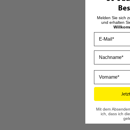
Bes
Melden Sie sich 
und erhalten S
Willkom
Email
Nachname
Vorname
Jetz
Mit dem Absenden
ich, dass ich di
gel