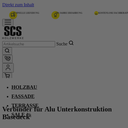
Direkt zum Inhalt
SCHNELLE LIEFERUNG
180 JAHRE ERFAHRUNG
KOSTENLOSE FACHBERA
Suche
HOLZBAU
Home
Verbinder für Alu Unterkonstruktion Basedeck
FASSADE
TERRASSE
Verbinder für Alu Unterkonstruktion
SALE %
Basedeck
-