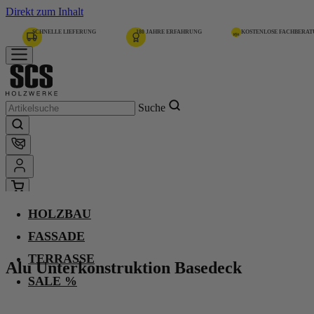
Direkt zum Inhalt
SCHNELLE LIEFERUNG
180 JAHRE ERFAHRUNG
KOSTENLOSE FACHBERA
Suche
HOLZBAU
Home
Alu Unterkonstruktion Basedeck
FASSADE
TERRASSE
Alu Unterkonstruktion Basedeck
-
SALE %