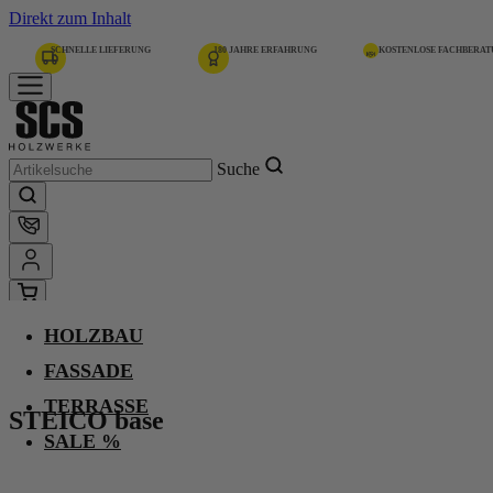
Direkt zum Inhalt
SCHNELLE LIEFERUNG
180 JAHRE ERFAHRUNG
KOSTENLOSE FACHBERA
Suche
HOLZBAU
Home
STEICO base
FASSADE
TERRASSE
STEICO base
-
SALE %