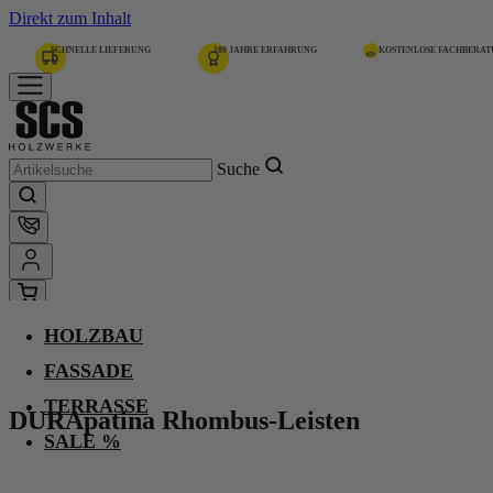
Direkt zum Inhalt
SCHNELLE LIEFERUNG
180 JAHRE ERFAHRUNG
KOSTENLOSE FACHBERA
Suche
HOLZBAU
Home
DURApatina Rhombus-Leisten
FASSADE
TERRASSE
DURApatina Rhombus-Leisten
SALE %
Weißtanne, Selekt, Gletschergrau