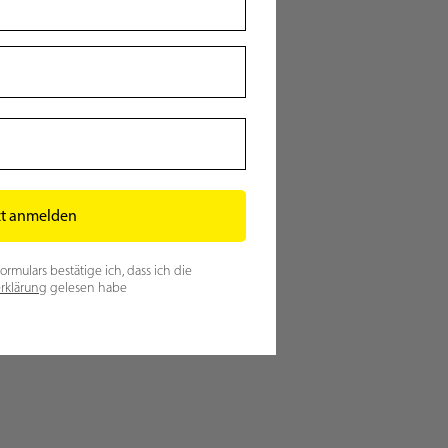
zt anmelden
mulars bestätige ich, dass ich die
rklärung
gelesen habe