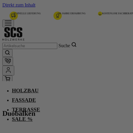
Direkt zum Inhalt
SCHNELLE LIEFERUNG
180 JAHRE ERFAHRUNG
KOSTENLOSE FACHBERA
Suche
HOLZBAU
Home
Duobalken
FASSADE
TERRASSE
Duobalken
Fichte, Nicht Sicht
SALE %