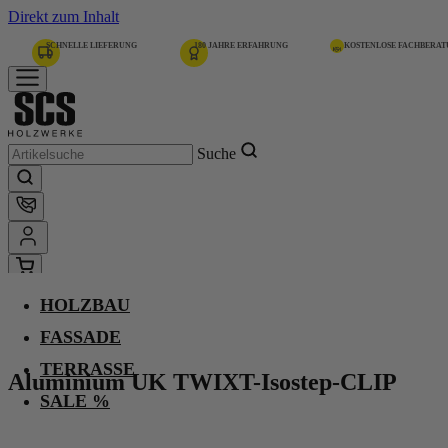
Direkt zum Inhalt
SCHNELLE LIEFERUNG
180 JAHRE ERFAHRUNG
KOSTENLOSE FACHBERA
Suche
HOLZBAU
Home
Aluminium UK TWIXT-Isostep-CLIP
FASSADE
TERRASSE
Aluminium UK TWIXT-Isostep-CLIP
-
SALE %