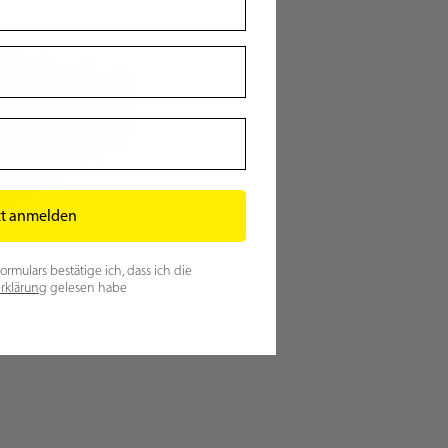
zt anmelden
mulars bestätige ich, dass ich die
rklärung
gelesen habe