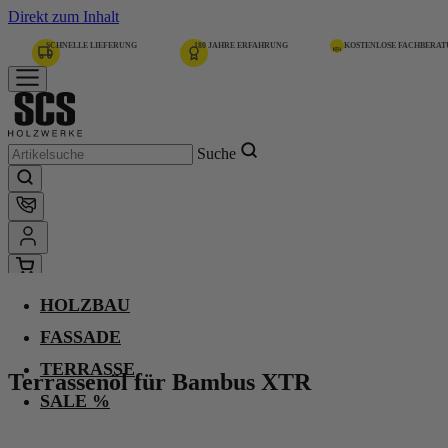
Direkt zum Inhalt
SCHNELLE LIEFERUNG
180 JAHRE ERFAHRUNG
KOSTENLOSE FACHBERA
Suche
HOLZBAU
Home
Terrassenöl für Bambus XTR
FASSADE
TERRASSE
Terrassenöl für Bambus XTR
Dunkel
SALE %