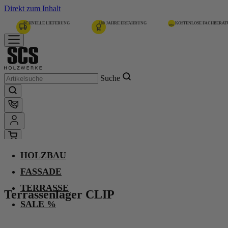
Direkt zum Inhalt
SCHNELLE LIEFERUNG
180 JAHRE ERFAHRUNG
KOSTENLOSE FACHBERA
Suche
HOLZBAU
Home
Terrassenlager CLIP
FASSADE
TERRASSE
Terrassenlager CLIP
-
SALE %