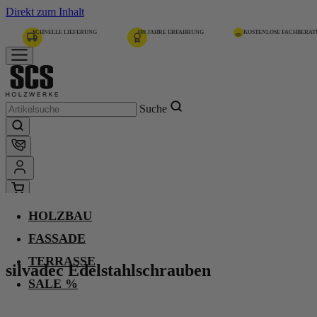
Direkt zum Inhalt
SCHNELLE LIEFERUNG
180 JAHRE ERFAHRUNG
KOSTENLOSE FACHBERA
Suche
HOLZBAU
Home
silvadec Edelstahlschrauben
FASSADE
TERRASSE
silvadec Edelstahlschrauben
Anthrazit
SALE %