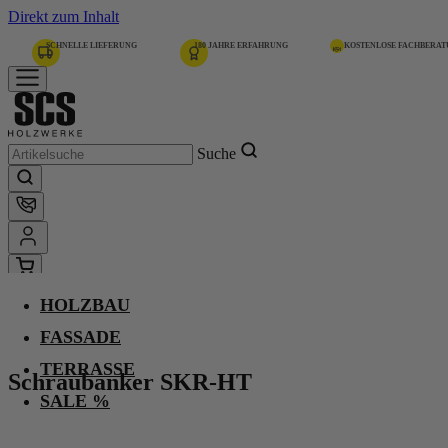
Direkt zum Inhalt
SCHNELLE LIEFERUNG
180 JAHRE ERFAHRUNG
KOSTENLOSE FACHBERA
Suche
HOLZBAU
Home
Schraubanker SKR-HT
FASSADE
TERRASSE
Schraubanker SKR-HT
-
SALE %