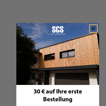
LIGNATUR easy
Fichte, Sicht, ohne Dämmung
Preis ab:
185,99 €
160,65 €
433,76 €
Auf Lager
Zum Produkt
30 € auf Ihre erste
Bestellung