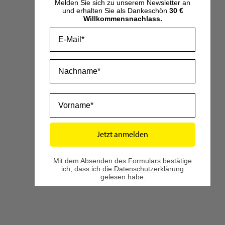
Melden Sie sich zu unserem Newsletter an
und erhalten Sie als Dankeschön
30 €
Willkommensnachlass.
Email
Nachname
Vorname
LIGNATUR easy
Fichte, Sicht, mit Dämmung
Preis ab:
199,99 €
173,74 €
469,10 €
Jetzt anmelden
Auf Lager
Mit dem Absenden des Formulars bestätige
ich, dass ich die
Datenschutzerklärung
Zum Produkt
gelesen habe
.
2
Artikel
Anzeigen