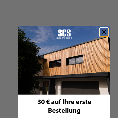
DURApatina Marienhofprofil NF
Weißtanne, Premium keilgezinkt, Lavagrau
Preis ab:
127,23 €
114,46 €
14,88 €
Auf Lager
Zum Produkt
30 € auf Ihre erste
Bestellung