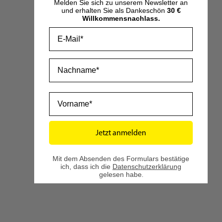
Melden Sie sich zu unserem Newsletter an
und erhalten Sie als Dankeschön
30 €
Willkommensnachlass.
Email
Nachname
Vorname
Jetzt anmelden
Rhombusleisten *ABVERKAUF*
Sib. Lärche, Gkl. u/s, unbehandelt
Preis ab:
4,15 €
2,97 €
8,32 €
Mit dem Absenden des Formulars bestätige
ich, dass ich die
Datenschutzerklärung
gelesen habe
.
Auf Lager
Zum Produkt