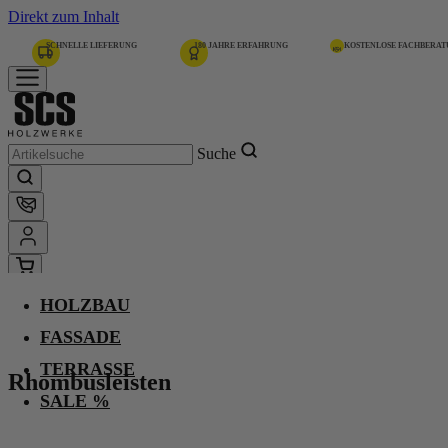
Direkt zum Inhalt
SCHNELLE LIEFERUNG
180 JAHRE ERFAHRUNG
KOSTENLOSE FACHBERA
Suche
HOLZBAU
Home
Rhombusleisten
FASSADE
TERRASSE
Rhombusleisten
Kan. Lärche, Gkl. u/s,
SALE %
unbehandelt