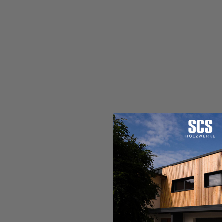
Terrassedielen aus sibirischer Lärche, gut zu erkennbar an der
gelblich-braunen Färbung.
FAZIT
Gerade über die Sommermonate ist die Terrasse Ihr Wohnzimmer im
Freien, daher ist der Auswahl der Terrassendielen besondere
Aufmerksamkeit zu widmen. Zusammenfassend kann gesagt
werden, dass Terrassendielen aus Nadelholz eine kostengünstige
und umweltfreundliche Option für die Umsetzung von
Terrassenprojekten sind. Die kürzeren Transportwege reduzieren
den ökologischen Fußabdruck und das leicht zu bearbeitende Holz
ermöglicht eine einfache Installation. Zudem verleiht Nadelholz
Ihrem Außenbereich eine natürliche, warme Optik. Sie sollten
allerdings beachten, dass Nadelholzdielen eine kürzere Haltbarkeit
aufweisen als Hartholz und etwas mehr Pflege benötigen. Trotzdem