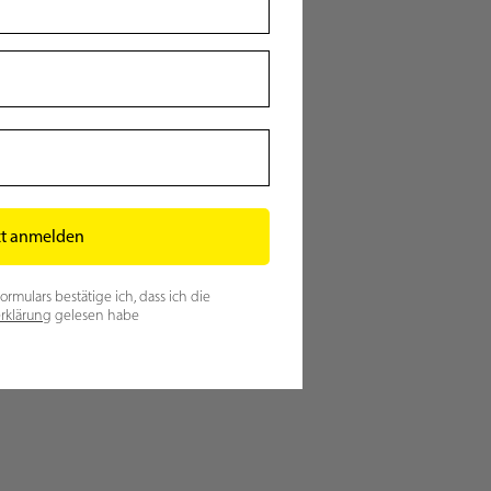
zt anmelden
mulars bestätige ich, dass ich die
rklärung
gelesen habe