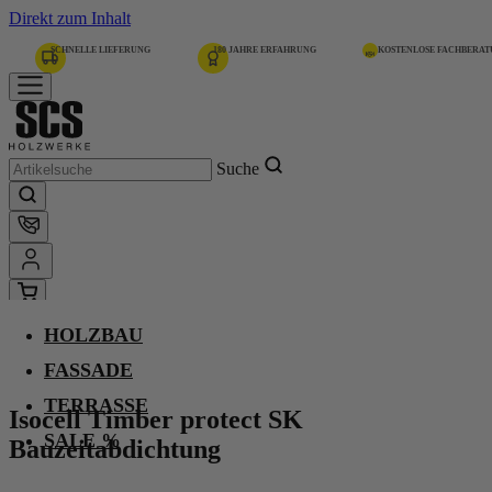
Direkt zum Inhalt
SCHNELLE LIEFERUNG
180 JAHRE ERFAHRUNG
KOSTENLOSE FACHBERA
Suche
HOLZBAU
Home
Isocell Timber protect SK Bauzeitabdichtung
FASSADE
TERRASSE
Isocell Timber protect SK
SALE %
Bauzeitabdichtung
-