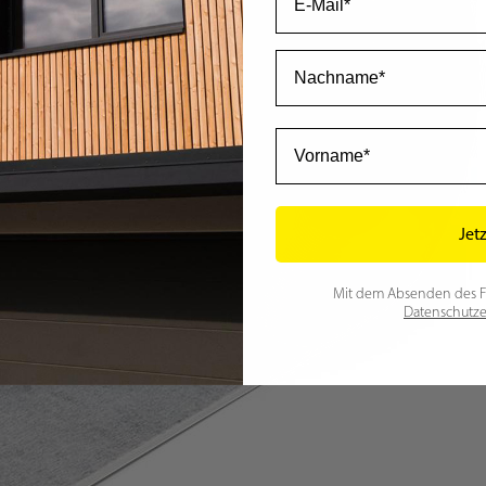
Nachname
Vorname
Jet
Mit dem Absenden des For
Datenschutze