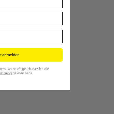
zt anmelden
mulars bestätige ich, dass ich die
rklärung
gelesen habe