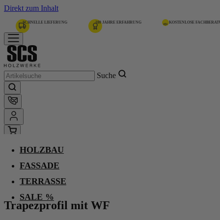
Direkt zum Inhalt
SCHNELLE LIEFERUNG
180 JAHRE ERFAHRUNG
KOSTENLOSE FACHBERA
Suche
HOLZBAU
Home
Holzbau
FASSADE
Hobelware
Trapezprofil mit WF
TERRASSE
SALE %
Trapezprofil mit WF
Kan. Lärche, Gkl.
u/s, unbehandelt