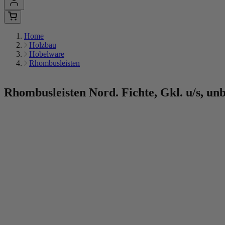
Home
Holzbau
Hobelware
Rhombusleisten
Rhombusleisten
Nord. Fichte, Gkl. u/s, un