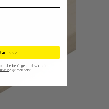
zt anmelden
mulars bestätige ich, dass ich die
rklärung
gelesen habe