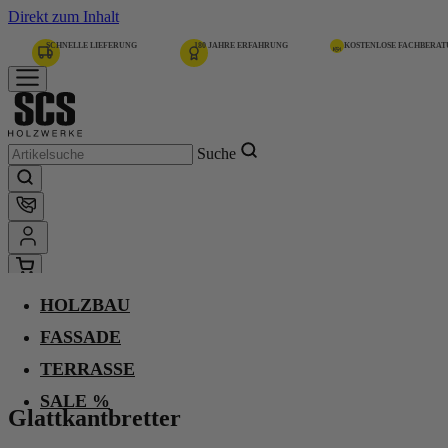
Direkt zum Inhalt
SCHNELLE LIEFERUNG
180 JAHRE ERFAHRUNG
KOSTENLOSE FACHBERA
Suche
HOLZBAU
Home
Holzbau
FASSADE
Hobelware
Glattkantbretter
TERRASSE
SALE %
Glattkantbretter
Heim. Gebirgslärche,
I/III, unbehandelt