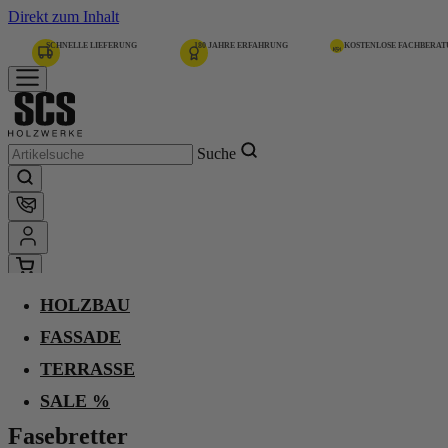
Direkt zum Inhalt
SCHNELLE LIEFERUNG
180 JAHRE ERFAHRUNG
KOSTENLOSE FACHBERA
Suche
HOLZBAU
Home
Holzbau
FASSADE
Hobelware
Fasebretter
TERRASSE
Fasebretter
SALE %
Fasebretter
Nord. Fichte, Gkl. u/s,