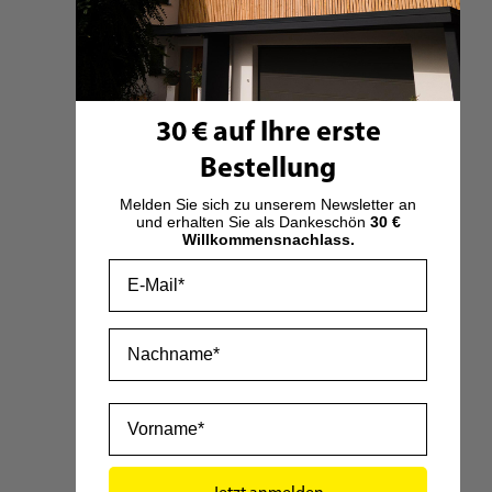
30 € auf Ihre erste
Bestellung
STEICO top
-
Melden Sie sich zu unserem Newsletter an
Preis ab:
30,00 €
14,40 €
und erhalten Sie als Dankeschön
30 €
Willkommensnachlass.
Email
Auf Lager
Zum Produkt
Nachname
1
Eintrag
Anzeigen
Vorname