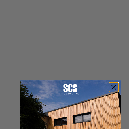
Filter & Sortierung
Zur Produktliste springen
Hersteller
Filter
Breite (in mm)
Filter
Länge (in mm)
Filter
Stärke (in mm)
Filter