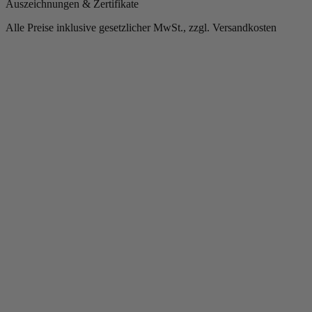
Auszeichnungen & Zertifikate
Alle Preise inklusive gesetzlicher MwSt., zzgl. Versandkosten
Copyright © 2013-gegenwärtig Magento, Inc. Alle Rechte vorbehalten.