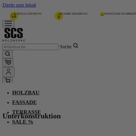
Direkt zum Inhalt
SCHNELLE LIEFERUNG
180 JAHRE ERFAHRUNG
KOSTENLOSE FACHBERA
Suche
HOLZBAU
Home
Unterkonstruktion
FASSADE
TERRASSE
Unterkonstruktion
Heim. Douglasie, I/III,
SALE %
unbehandelt