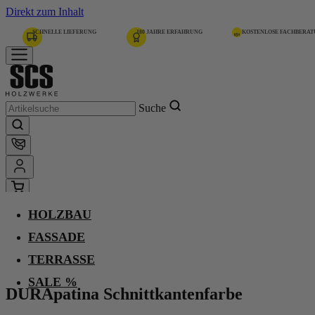
Direkt zum Inhalt
SCHNELLE LIEFERUNG
180 JAHRE ERFAHRUNG
KOSTENLOSE FACHBERA
Suche
HOLZBAU
Home
Fassade
FASSADE
DURApatina
DURApatina Schnittkantenfarbe
TERRASSE
SALE %
DURApatina Schnittkantenfarbe
Lavagrau