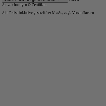
Unsere Auszeichnungen & Zertifikate
Auszeichnungen & Zertifikate
Alle Preise inklusive gesetzlicher MwSt., zzgl. Versandkosten
Copyright © 2013-gegenwärtig Magento, Inc. Alle Rechte vorbehalten.