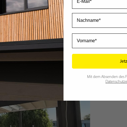
ION?
setzen können
Nachname
den?
Vorname
Jet
Mit dem Absenden des For
Datenschutze