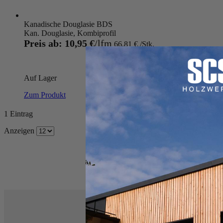
Kanadische Douglasie BDS
Kan. Douglasie, Kombiprofil
Preis ab:
10,95 €
66,81 €
Auf Lager
Zum Produkt
1
Eintrag
Anzeigen