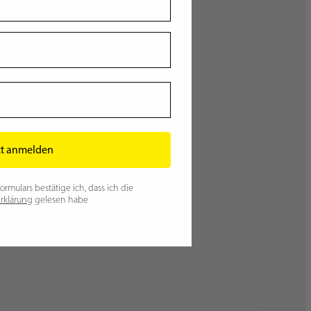
zt anmelden
mulars bestätige ich, dass ich die
rklärung
gelesen habe