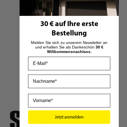
30 € auf Ihre erste
Furnierschichtholz Kerto® LVL Q
Bestellung
Ungeschliffen
Preis ab:
142,05 €
109,27 €
546,35 €
Melden Sie sich zu unserem Newsletter an
und erhalten Sie als Dankeschön
30 €
Willkommensnachlass.
Auf Lager
Email
Zum Produkt
Nachname
1
Eintrag
Anzeigen
Vorname
Jetzt anmelden