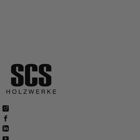
Wann sind Stegträger sinnvoll?
Können Holzbalken zugeschnitten werden?