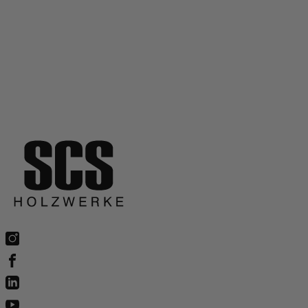
Wann sind Stegträger sinnvoll?
Können Holzbalken zugeschnitten werden?