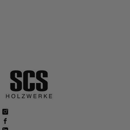
Wann eignen sich vorgefertigte Deckenelemente?
Sind LIGNATUReasy Elemente auch für Renovierungen
geeignet?
Welche Vorteile bietet die vorgefertigte Konstruktion