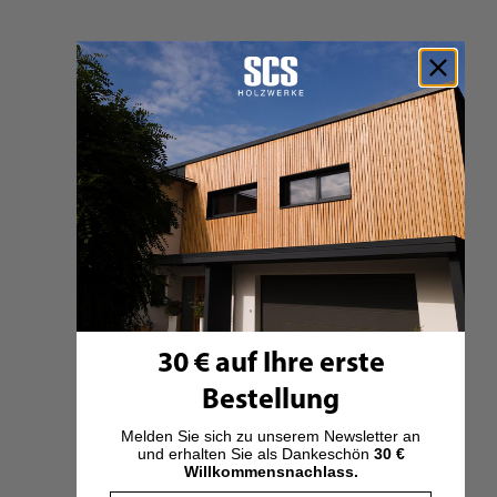
Decken im Neubau
Sichtdecken in Sanierungsprojekten
Holzbau & Hybridbau
LIGNATUREASY KASTENELEMENTE –
AUFBAU & EIGENSCHAFTEN
LIGNATUReasy Kastenelemente sind leicht zu verarbeiten und
bieten trotz geringer Bauhöhe eine hohe Tragfestigkeit.
30 € auf Ihre erste
Bestellung
WICHTIGE MERKMALE:
Melden Sie sich zu unserem Newsletter an
und erhalten Sie als Dankeschön
30 €
Ausführungen
mit oder ohne Dämmung
erhältlich
Willkommensnachlass.
Deckbreite:
200 mm