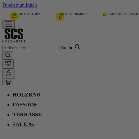
Direkt zum Inhalt
SCHNELLE LIEFERUNG
180 JAHRE ERFAHRUNG
KOSTENLOSE FACHBERA
Suche
HOLZBAU
Home
Holzbau
FASSADE
Holzbalken
Deckenelemente
TERRASSE
Deckenelemente
SALE %